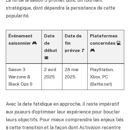
La fin de la saison 3 promet donc un tournant
stratégique, dont dépendra la persistance de cette
popularité.
Événement
Date
Date de
Plateformes
saisonnier 🎮
de
fin
concernées 💻
début
prévue 🚩
🎮
📅
Saison 3
2 avril
28 mai
PlayStation,
Warzone &
2025
2025
Xbox, PC
Black Ops 6
(Battle.net)
Avec la date fatidique en approche, il reste impératif
aux joueurs d’optimiser leur expérience pour boucler
leurs objectifs. Pour mieux comprendre les enjeux liés
à cette transition et la façon dont Activision recentre