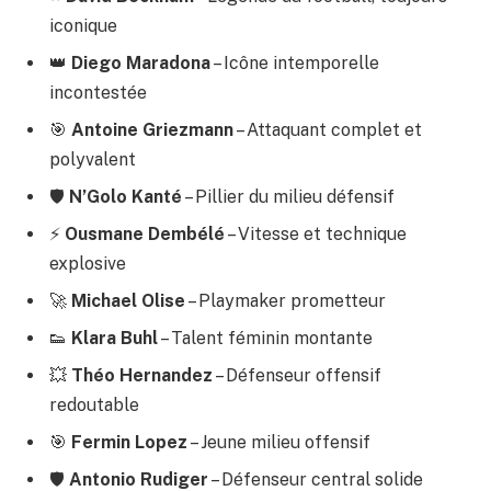
iconique
👑
Diego Maradona
– Icône intemporelle
incontestée
🎯
Antoine Griezmann
– Attaquant complet et
polyvalent
🛡️
N’Golo Kanté
– Pillier du milieu défensif
⚡
Ousmane Dembélé
– Vitesse et technique
explosive
🚀
Michael Olise
– Playmaker prometteur
👟
Klara Buhl
– Talent féminin montante
💥
Théo Hernandez
– Défenseur offensif
redoutable
🎯
Fermin Lopez
– Jeune milieu offensif
🛡️
Antonio Rudiger
– Défenseur central solide