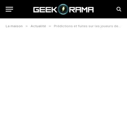
»
»
La maison
Actualité
Prédictions et fuites sur les joueurs de l’équipe 3 des FUTTIES d’EA FC 25 et la date de sortie