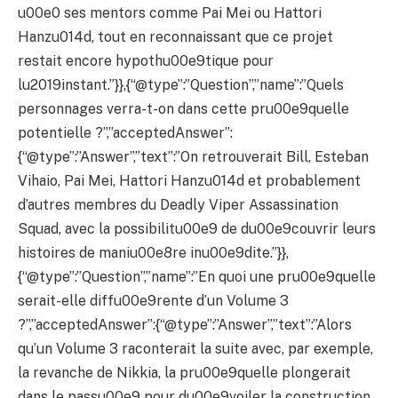
u00e0 ses mentors comme Pai Mei ou Hattori
Hanzu014d, tout en reconnaissant que ce projet
restait encore hypothu00e9tique pour
lu2019instant.”}},{“@type”:”Question”,”name”:”Quels
personnages verra-t-on dans cette pru00e9quelle
potentielle ?”,”acceptedAnswer”:
{“@type”:”Answer”,”text”:”On retrouverait Bill, Esteban
Vihaio, Pai Mei, Hattori Hanzu014d et probablement
d’autres membres du Deadly Viper Assassination
Squad, avec la possibilitu00e9 de du00e9couvrir leurs
histoires de maniu00e8re inu00e9dite.”}},
{“@type”:”Question”,”name”:”En quoi une pru00e9quelle
serait-elle diffu00e9rente d’un Volume 3
?”,”acceptedAnswer”:{“@type”:”Answer”,”text”:”Alors
qu’un Volume 3 raconterait la suite avec, par exemple,
la revanche de Nikkia, la pru00e9quelle plongerait
dans le passu00e9 pour du00e9voiler la construction