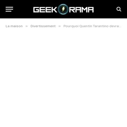
»
»
La maison
Divertissement
Pourquoi Quentin Tarantino devrait réaliser une préquelle à Kill Bill