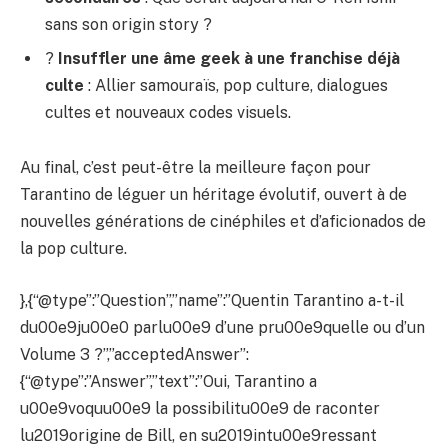
sans son origin story ?
?
Insuffler une âme geek à une franchise déjà
culte
: Allier samouraïs, pop culture, dialogues
cultes et nouveaux codes visuels.
Au final, c’est peut-être la meilleure façon pour
Tarantino de léguer un héritage évolutif, ouvert à de
nouvelles générations de cinéphiles et d’aficionados de
la pop culture.
},{“@type”:”Question”,”name”:”Quentin Tarantino a-t-il
du00e9ju00e0 parlu00e9 d’une pru00e9quelle ou d’un
Volume 3 ?”,”acceptedAnswer”:
{“@type”:”Answer”,”text”:”Oui, Tarantino a
u00e9voquu00e9 la possibilitu00e9 de raconter
lu2019origine de Bill, en su2019intu00e9ressant