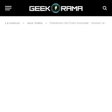
»
»
La maison
Jeux Vidéo
Pokémon GO Fest mondial : choisir le chemin de l’épée ou du bouclier ?