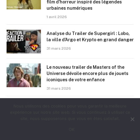
film d’horreur inspiré des légendes
urbaines numériques
1 avril 2026
Analyse du Trailer de Supergirl : Lobo,
la ville d’Argo et Krypto en grand danger
31 mars 2026
Le nouveau trailer de Masters of the
Universe dévoile encore plus de jouets
iconiques de votre enfance
31 mars 2026
Ces X-Men méconnus que nous rêvons
Nous utilisons des cookies pour vous garantir la meilleure
de découvrir dans le MCU
expérience sur notre site web. Si vous continuez à utiliser ce
site, nous supposerons que vous en êtes satisfait.
27 mars 2026
OK