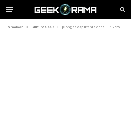
»
»
La maison
Culture Geek
plongée captivante dans l’univers des rivaux Marvel : tous les territoires pour un chaos tiré entre héros et vilains