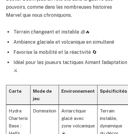
pouvoirs, comme dans les nombreuses histoires
Marvel que nous chroniquons.
Terrain changeant et instable 🧊🔥
Ambiance glaciale et volcanique en simultané
Favorise la mobilité et la réactivité 🔄
Idéal pour les joueurs tactiques Aimant l’adaptation
⚔️
Carte
Mode de
Environnement
Spécificités
jeu
Hydra
Domination
Antarctique
Terrain
Charteris
glacé avec
instable,
Base :
zone volcanique
dynamique
Hell’s
🌋
du décor