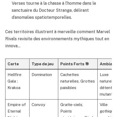
Verses tourne à la chasse à l’homme dans le
sanctuaire du Docteur Strange, délirant
d’anomalies spatiotemporelles.
Ces territoires illustrent à merveille comment Marvel
Rivals revisite des environnements mythiques tout en
innova…
Carte
Type de jeu
Points Forts 🎯
Ambianc
Hellfire
Domination
Cachettes
Luxe
Gala :
naturelles, Grottes
naturel e
Krakoa
paisibles
détente
mutante 
Empire of
Convoy
Gratte-ciels,
Ville
Eternal
Points
gothique