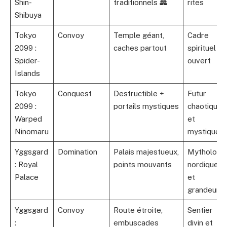
Shin-
traditionnels 🏯
rites
Shibuya
Tokyo
Convoy
Temple géant,
Cadre
2099 :
caches partout
spirituel et
Spider-
ouvert
Islands
Tokyo
Conquest
Destructible +
Futur
2099 :
portails mystiques
chaotique
Warped
et
Ninomaru
mystique
Yggsgard
Domination
Palais majestueux,
Mythologi
: Royal
points mouvants
nordique
Palace
et
grandeur
Yggsgard
Convoy
Route étroite,
Sentier
:
embuscades
divin et