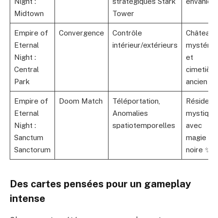
Night :
stratégiques Stark
envahie 
Midtown
Tower
Empire of
Convergence
Contrôle
Château
Eternal
intérieur/extérieurs
mystérie
Night :
et
Central
cimetière
Park
ancien ☠️
Empire of
Doom Match
Téléportation,
Résidenc
Eternal
Anomalies
mystique
Night :
spatiotemporelles
avec
Sanctum
magie
Sanctorum
noire ✨
Des cartes pensées pour un gameplay
intense