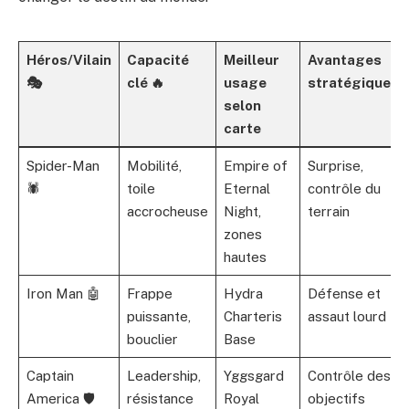
Héros/Vilain
Capacité
Meilleur
Avantages
🎭
clé 🔥
usage
stratégiques
selon
carte
Spider-Man
Mobilité,
Empire of
Surprise,
🕷️
toile
Eternal
contrôle du
accrocheuse
Night,
terrain
zones
hautes
Iron Man 🤖
Frappe
Hydra
Défense et
puissante,
Charteris
assaut lourd
bouclier
Base
Captain
Leadership,
Yggsgard
Contrôle des
America 🛡️
résistance
Royal
objectifs