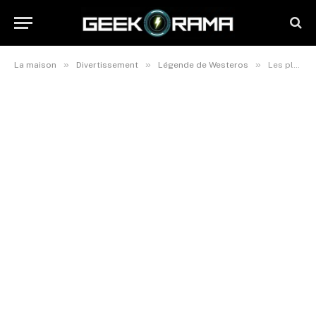
»
»
»
La maison
Divertissement
Légende de Westeros
Les pluies de Castamere : un hymne tragique dans l’univers du Trône de Fer