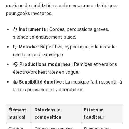
musique de méditation sombre aux concerts épiques
pour geeks invétérés.
🎻
Instruments
: Cordes, percussions graves,
silence soigneusement placé.
🎼
Mélodie
: Répétitive, hypnotique, elle installe
une tension dramatique.
🎧
Productions modernes
: Remixes et versions
électro/orchestrales en vogue.
📻
Sensibilité émotive
: La musique fait ressentir à
la fois puissance et vulnérabilité.
Élément
Rôle dans la
Effet sur
musical
composition
l’auditeur
Cordes
Créent une tension
Suspense et