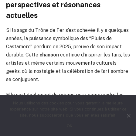
perspectives et résonances
actuelles
Si la saga du Trône de Fer s’est achevée il y a quelques
années, la puissance symbolique des “Pluies de
Castamere” perdure en 2025, preuve de son impact
durable. Cette
chanson
continue d’inspirer les fans, les
artistes et même certains mouvements culturels
geeks, où la nostalgie et la célébration de l’art sombre
se conjuguent.
Elle sert également de prisme pour comprendre les
dynamiques du pouvoir, du destin et des révoltes dans
Nous utilisons des cookies pour vous garantir la meilleure
expérience sur notre site web. Si vous continuez à utiliser ce
un contexte contemporain de fascination pour les
site, nous supposerons que vous en êtes satisfait.
récits épiques. Les regroupements de fans dans divers
OK
événements, les discussions sur des plateformes
comme Reddit, ou encore les hommages dans les