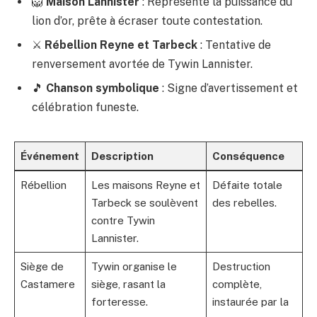
🦁
Maison Lannister
: Représente la puissance du
lion d’or, prête à écraser toute contestation.
⚔️
Rébellion Reyne et Tarbeck
: Tentative de
renversement avortée de Tywin Lannister.
🎵
Chanson symbolique
: Signe d’avertissement et
célébration funeste.
Événement
Description
Conséquence
Rébellion
Les maisons Reyne et
Défaite totale
Tarbeck se soulèvent
des rebelles.
contre Tywin
Lannister.
Siège de
Tywin organise le
Destruction
Castamere
siège, rasant la
complète,
forteresse.
instaurée par la