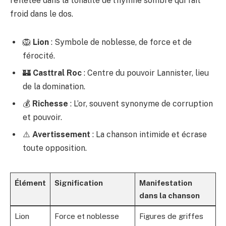
reflétée dans la tonalité de l’hymne sombre qui fait
froid dans le dos.
🦁
Lion
: Symbole de noblesse, de force et de
férocité.
🏰
Casttral Roc
: Centre du pouvoir Lannister, lieu
de la domination.
💰
Richesse
: L’or, souvent synonyme de corruption
et pouvoir.
⚠️
Avertissement
: La chanson intimide et écrase
toute opposition.
Élément
Signification
Manifestation
dans la chanson
Lion
Force et noblesse
Figures de griffes