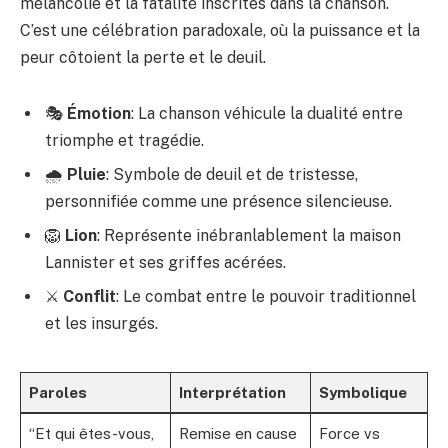
mélancolie et la fatalité inscrites dans la chanson.
C’est une célébration paradoxale, où la puissance et la
peur côtoient la perte et le deuil.
🎭
Émotion
: La chanson véhicule la dualité entre
triomphe et tragédie.
🌧️
Pluie
: Symbole de deuil et de tristesse,
personnifiée comme une présence silencieuse.
🦁
Lion
: Représente inébranlablement la maison
Lannister et ses griffes acérées.
⚔️
Conflit
: Le combat entre le pouvoir traditionnel
et les insurgés.
Paroles
Interprétation
Symbolique
“Et qui êtes-vous,
Remise en cause
Force vs