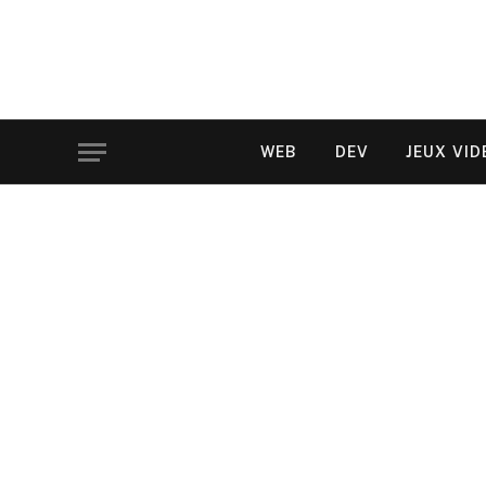
WEB
DEV
JEUX VID