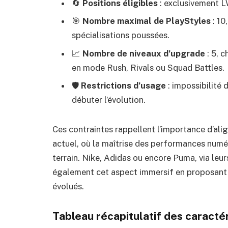
🔄
Positions éligibles
: exclusivement LW
🎯
Nombre maximal de PlayStyles
: 10
spécialisations poussées.
📈
Nombre de niveaux d’upgrade
: 5, c
en mode Rush, Rivals ou Squad Battles.
🛡️
Restrictions d’usage
: impossibilité 
débuter l’évolution.
Ces contraintes rappellent l’importance d’ali
actuel, où la maîtrise des performances numér
terrain. Nike, Adidas ou encore Puma, via leu
également cet aspect immersif en proposant 
évolués.
Tableau récapitulatif des caractér