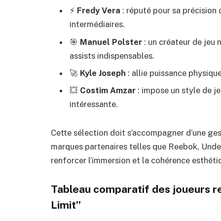
⚡
Fredy Vera
: réputé pour sa précision d
intermédiaires.
🎯
Manuel Polster
: un créateur de jeu 
assists indispensables.
🚀
Kyle Joseph
: allie puissance physique
💥
Costim Amzar
: impose un style de j
intéressante.
Cette sélection doit s’accompagner d’une ge
marques partenaires telles que Reebok, Und
renforcer l’immersion et la cohérence esthét
Tableau comparatif des joueurs 
Limit”