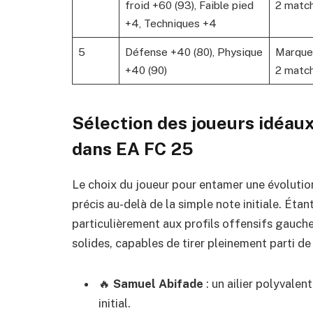
froid +60 (93), Faible pied
2 match
+4, Techniques +4
5
Défense +40 (80), Physique
Marquer
+40 (90)
2 matc
Sélection des joueurs idéaux
dans EA FC 25
Le choix du joueur pour entamer une évolution
précis au-delà de la simple note initiale. Éta
particulièrement aux profils offensifs gauc
solides, capables de tirer pleinement parti d
🔥
Samuel Abifade
: un ailier polyvalen
initial.