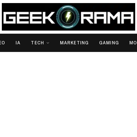
EO
IA
TECH
MARKETING
GAMING
MO