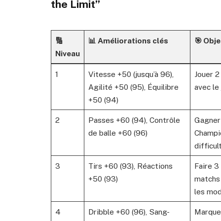
the Limit”
🔢
📊 Améliorations clés
🎯 Obje
Niveau
1
Vitesse +50 (jusqu’à 96),
Jouer 
Agilité +50 (95), Équilibre
avec le
+50 (94)
2
Passes +60 (94), Contrôle
Gagner 
de balle +60 (96)
Champio
difficu
3
Tirs +60 (93), Réactions
Faire 3
+50 (93)
matchs 
les mod
4
Dribble +60 (96), Sang-
Marquer