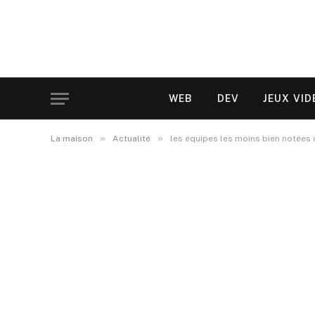
WEB
DEV
JEUX VID
»
»
La maison
Actualité
les équipes les moins bien notées d