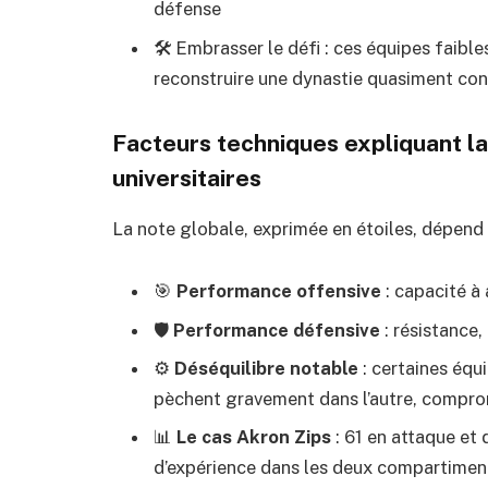
défense
🛠️ Embrasser le défi : ces équipes faibl
reconstruire une dynastie quasiment c
Facteurs techniques expliquant la
universitaires
La note globale, exprimée en étoiles, dépen
🎯
Performance offensive
: capacité à
🛡
Performance défensive
: résistance,
⚙️
Déséquilibre notable
: certaines équ
pèchent gravement dans l’autre, comprom
📊
Le cas Akron Zips
: 61 en attaque et
d’expérience dans les deux compartimen