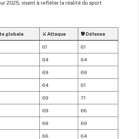
r 2025, visent à refléter la réalité du sport
te globale
⚔️ Attaque
🛡 Défense
61
61
64
64
69
69
64
61
69
71
69
66
69
69
66
64