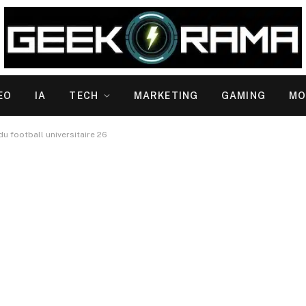
EO
IA
TECH
MARKETING
GAMING
MO
u football universitaire 26