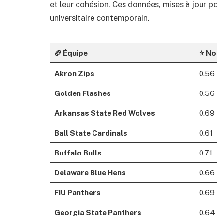
et leur cohésion. Ces données, mises à jour pou
universitaire contemporain.
🏈 Équipe
⭐ No
Akron Zips
0.56
Golden Flashes
0.56
Arkansas State Red Wolves
0.69
Ball State Cardinals
0.61
Buffalo Bulls
0.71
Delaware Blue Hens
0.66
FIU Panthers
0.69
Georgia State Panthers
0.64