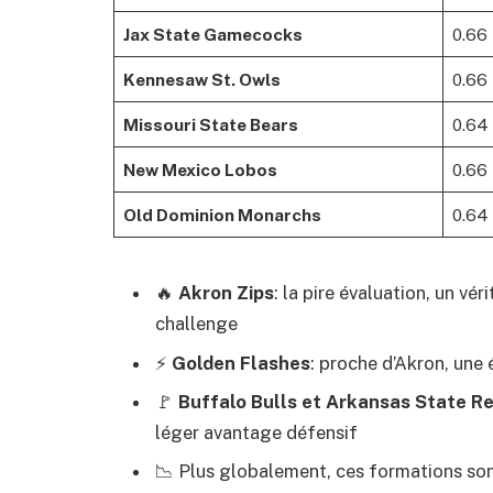
Jax State Gamecocks
0.66
Kennesaw St. Owls
0.66
Missouri State Bears
0.64
New Mexico Lobos
0.66
Old Dominion Monarchs
0.64
🔥
Akron Zips
: la pire évaluation, un vé
challenge
⚡
Golden Flashes
: proche d’Akron, une 
🚩
Buffalo Bulls et Arkansas State R
léger avantage défensif
📉 Plus globalement, ces formations son