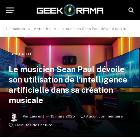
»
»
La maison
Actualité
Le musicien Sean Paul dévoile son utilisation de l’intelligence artificielle dans sa création musicale
ACTUALITÉ
Le musicien Sean Paul dévoile
son utilisation de l’intelligence
artificielle dans sa création
musicale
Par
Laurent
15 mars 2025
Aucun commentaire
7 Minutes de Lecture