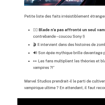
Petite liste des faits irrésistiblement étranges
🧛‍♂️
Blade n’a pas affronté un seul va
contrebande – coucou Sony !)
🎬 Il intervient dans des histoires de z
🔊 Son épée mythique brille davantage pa
👀 Les fans multiplient les théories et bl
vampires ?!”
Marvel Studios prendrait-il le parti de cultiver
vampirique ultime ? En attendant, il faut reconn