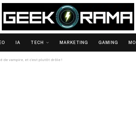
EO
IA
TECH
MARKETING
GAMING
MO
 de vampire, et c’est plutôt drôle !