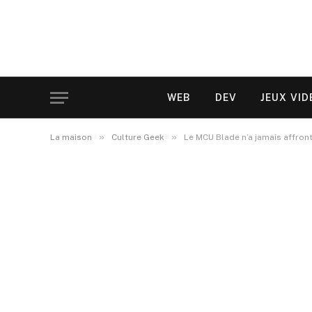
WEB
DEV
JEUX VID
»
»
La maison
Culture Geek
Le MCU Blade n’a jamais affronté