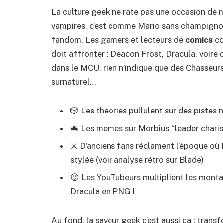
La culture geek ne rate pas une occasion de m
vampires, c’est comme Mario sans champignons
fandom. Les gamers et lecteurs de
comics
co
doit affronter : Deacon Frost, Dracula, voire
dans le MCU, rien n’indique que des Chasseurs
surnaturel…
🎲 Les théories pullulent sur des
pistes 
🦇 Les memes sur Morbius “leader chari
⚔️ D’anciens fans réclament l’époque où
stylée (voir
analyse rétro sur Blade
)
😜 Les YouTubeurs multiplient les mont
Dracula en PNG !
Au fond, la saveur geek c’est aussi ça : tran