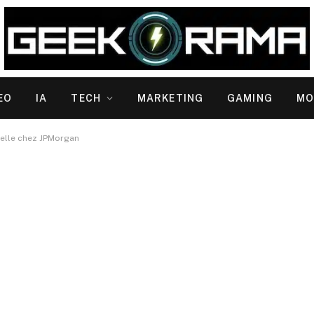
EO
IA
TECH
MARKETING
GAMING
MO
cielle chez JPMorgan