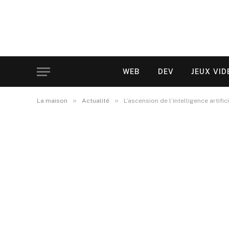
WEB
DEV
JEUX VID
»
»
La maison
Actualité
L’ascension de l’intelligence artifi