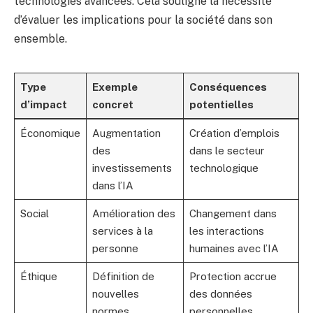
technologies avancées. Cela souligne la nécessité
d’évaluer les implications pour la société dans son
ensemble.
Type
Exemple
Conséquences
d’impact
concret
potentielles
Économique
Augmentation
Création d’emplois
des
dans le secteur
investissements
technologique
dans l’IA
Social
Amélioration des
Changement dans
services à la
les interactions
personne
humaines avec l’IA
Éthique
Définition de
Protection accrue
nouvelles
des données
normes
personnelles