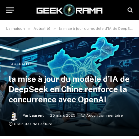
»
»
La maison
Actualité
la mise à jour du modèle d’IA de DeepSeek en Chine renforce la concurrence avec OpenAI
ACTUALITÉ
la mise à jour du modèle d’IA de
DeepSeek en Chine renforce la
concurrence avec OpenAI
Par
Laurent
25 mars 2025
Aucun commentaire
6 Minutes de Lecture