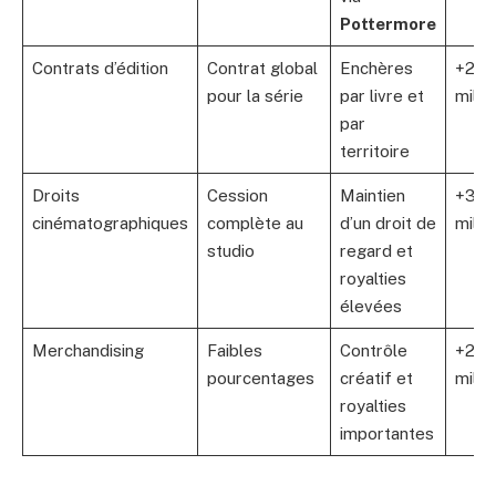
Pottermore
Contrats d’édition
Contrat global
Enchères
+200
pour la série
par livre et
milli
par
territoire
Droits
Cession
Maintien
+300
cinématographiques
complète au
d’un droit de
milli
studio
regard et
royalties
élevées
Merchandising
Faibles
Contrôle
+250
pourcentages
créatif et
milli
royalties
importantes