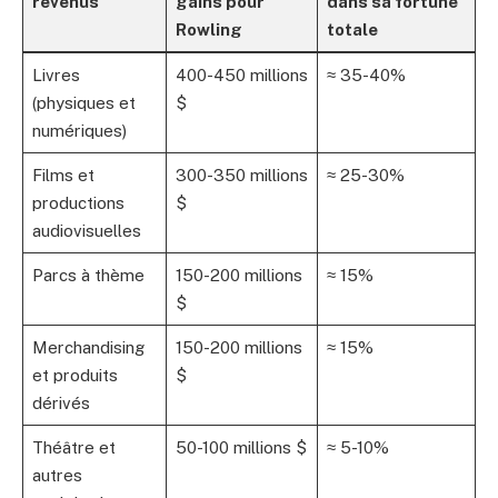
revenus
gains pour
dans sa fortune
Rowling
totale
Livres
400-450 millions
≈ 35-40%
(physiques et
$
numériques)
Films et
300-350 millions
≈ 25-30%
productions
$
audiovisuelles
Parcs à thème
150-200 millions
≈ 15%
$
Merchandising
150-200 millions
≈ 15%
et produits
$
dérivés
Théâtre et
50-100 millions $
≈ 5-10%
autres