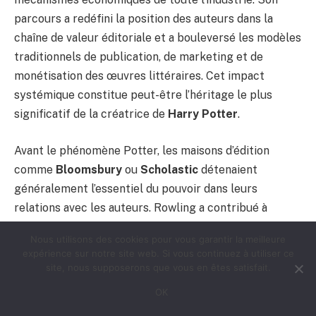
parcours a redéfini la position des auteurs dans la
chaîne de valeur éditoriale et a bouleversé les modèles
traditionnels de publication, de marketing et de
monétisation des œuvres littéraires. Cet impact
systémique constitue peut-être l’héritage le plus
significatif de la créatrice de
Harry Potter
.
Avant le phénomène Potter, les maisons d’édition
comme
Bloomsbury
ou
Scholastic
détenaient
généralement l’essentiel du pouvoir dans leurs
relations avec les auteurs. Rowling a contribué à
rééquilibrer cette dynamique en démontrant qu’un
Nous utilisons des cookies pour vous garantir la meilleure
auteur pouvait conserver un contrôle créatif
expérience sur notre site web. Si vous continuez à utiliser ce
substantiel tout en négociant des termes financiers
site, nous supposerons que vous en êtes satisfait.
plus avantageux. Cette évolution a inspiré une
OK
génération d’écrivains à mieux valoriser leurs droits et