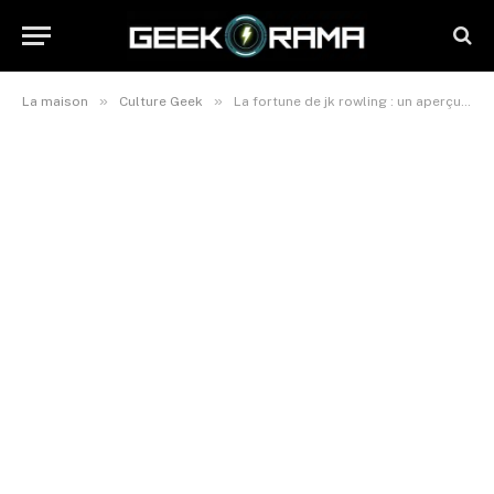
»
»
La maison
Culture Geek
La fortune de jk rowling : un aperçu de la créatrice de harry potter