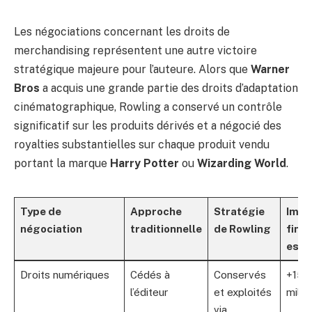
Les négociations concernant les droits de
merchandising représentent une autre victoire
stratégique majeure pour l’auteure. Alors que
Warner
Bros
a acquis une grande partie des droits d’adaptation
cinématographique, Rowling a conservé un contrôle
significatif sur les produits dérivés et a négocié des
royalties substantielles sur chaque produit vendu
portant la marque
Harry Potter
ou
Wizarding World
.
Type de
Approche
Stratégie
Impa
négociation
traditionnelle
de Rowling
finan
esti
Droits numériques
Cédés à
Conservés
+150
l’éditeur
et exploités
milli
via