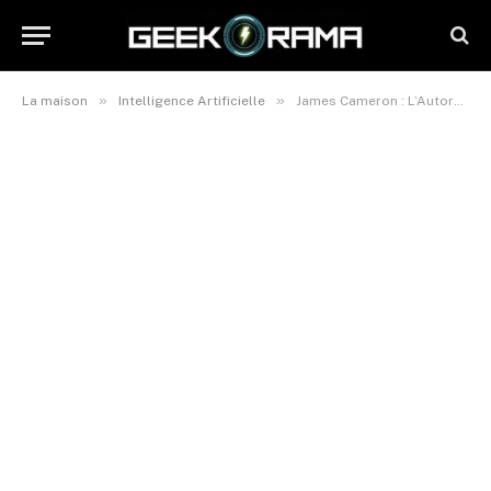
»
»
La maison
Intelligence Artificielle
James Cameron : L’Autorégulation, Seule Clé pour Empêcher l’IA de Devenir Skynet