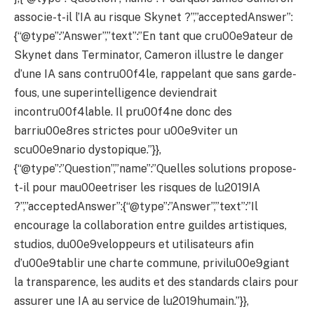
associe-t-il l’IA au risque Skynet ?”,”acceptedAnswer”:
{“@type”:”Answer”,”text”:”En tant que cru00e9ateur de
Skynet dans Terminator, Cameron illustre le danger
d’une IA sans contru00f4le, rappelant que sans garde-
fous, une superintelligence deviendrait
incontru00f4lable. Il pru00f4ne donc des
barriu00e8res strictes pour u00e9viter un
scu00e9nario dystopique.”}},
{“@type”:”Question”,”name”:”Quelles solutions propose-
t-il pour mau00eetriser les risques de lu2019IA
?”,”acceptedAnswer”:{“@type”:”Answer”,”text”:”Il
encourage la collaboration entre guildes artistiques,
studios, du00e9veloppeurs et utilisateurs afin
d’u00e9tablir une charte commune, privilu00e9giant
la transparence, les audits et des standards clairs pour
assurer une IA au service de lu2019humain.”}},