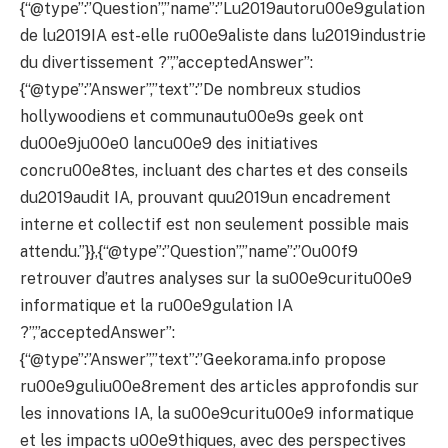
{“@type”:”Question”,”name”:”Lu2019autoru00e9gulation
de lu2019IA est-elle ru00e9aliste dans lu2019industrie
du divertissement ?”,”acceptedAnswer”:
{“@type”:”Answer”,”text”:”De nombreux studios
hollywoodiens et communautu00e9s geek ont
du00e9ju00e0 lancu00e9 des initiatives
concru00e8tes, incluant des chartes et des conseils
du2019audit IA, prouvant quu2019un encadrement
interne et collectif est non seulement possible mais
attendu.”}},{“@type”:”Question”,”name”:”Ou00f9
retrouver d’autres analyses sur la su00e9curitu00e9
informatique et la ru00e9gulation IA
?”,”acceptedAnswer”:
{“@type”:”Answer”,”text”:”Geekorama.info propose
ru00e9guliu00e8rement des articles approfondis sur
les innovations IA, la su00e9curitu00e9 informatique
et les impacts u00e9thiques, avec des perspectives