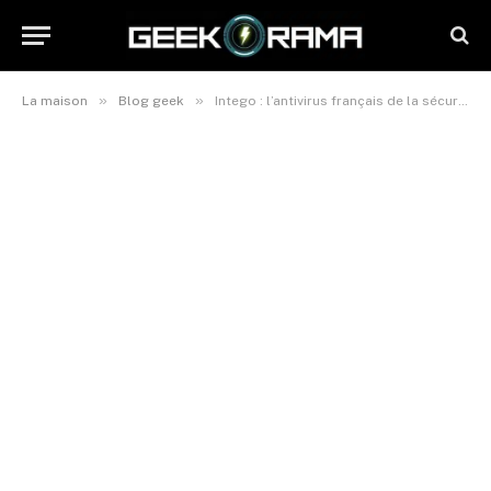
»
»
La maison
Blog geek
Intego : l’antivirus français de la sécurité numérique