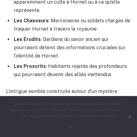
apparemment un culte à Hornet ou à ce qu’elle
représente
Les Chasseurs
: Mercenaires ou soldats chargés de
traquer Hornet à travers le royaume
Les Érudits
: Gardiens du savoir ancien qui
pourraient détenir des informations cruciales sur
l’identité de Hornet
Les Proscrits
: Habitants rejetés des profondeurs
qui pourraient devenir des alliés inattendus
L’intrigue semble construite autour d’un mystère
fondamental: pourquoi Hornet a-t-elle été
Nous utilisons des cookies pour vous garantir la meilleure
spécifiquement ciblée et amenée à Pharloom? Les
expérience sur notre site web. Si vous continuez à utiliser ce
théories abondent parmi les fans. Certains suggèrent
site, nous supposerons que vous en êtes satisfait.
que son statut hybride – mi-Wyrm, mi-Araignée – la
OK
rendrait précieuse pour les rituels des Tisseurs.