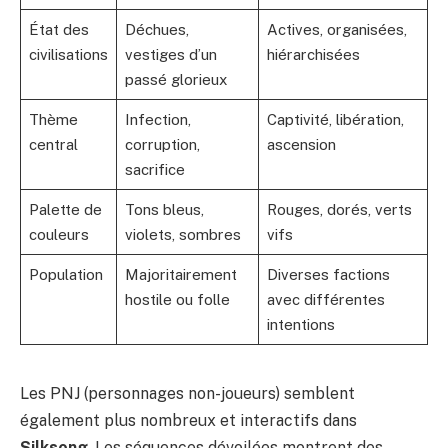
État des
Déchues,
Actives, organisées,
civilisations
vestiges d’un
hiérarchisées
passé glorieux
Thème
Infection,
Captivité, libération,
central
corruption,
ascension
sacrifice
Palette de
Tons bleus,
Rouges, dorés, verts
couleurs
violets, sombres
vifs
Population
Majoritairement
Diverses factions
hostile ou folle
avec différentes
intentions
Les PNJ (personnages non-joueurs) semblent
également plus nombreux et interactifs dans
Silksong
. Les séquences dévoilées montrent des