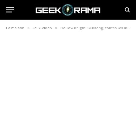
»
»
La maison
Jeux Vidéo
Hollow Knight: Silksong, toutes les infos sur la date de sortie et le gameplay prévu sur Switch