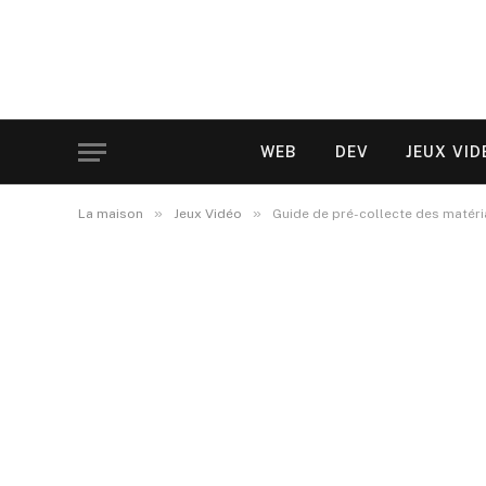
WEB
DEV
JEUX VID
»
»
La maison
Jeux Vidéo
Guide de pré-collecte des matéri