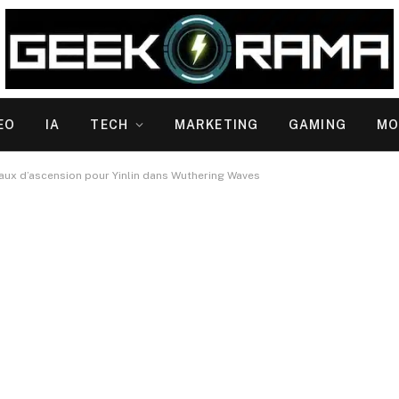
EO
IA
TECH
MARKETING
GAMING
MO
aux d’ascension pour Yinlin dans Wuthering Waves