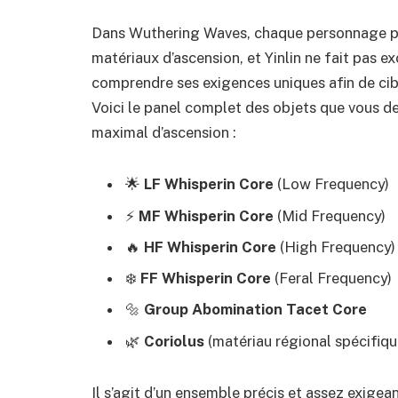
Dans Wuthering Waves, chaque personnage ph
matériaux d’ascension, et Yinlin ne fait pas e
comprendre ses exigences uniques afin de cib
Voici le panel complet des objets que vous de
maximal d’ascension :
🌟
LF Whisperin Core
(Low Frequency)
⚡️
MF Whisperin Core
(Mid Frequency)
🔥
HF Whisperin Core
(High Frequency)
❄️
FF Whisperin Core
(Feral Frequency)
🔩
Group Abomination Tacet Core
🌿
Coriolus
(matériau régional spécifiqu
Il s’agit d’un ensemble précis et assez exige