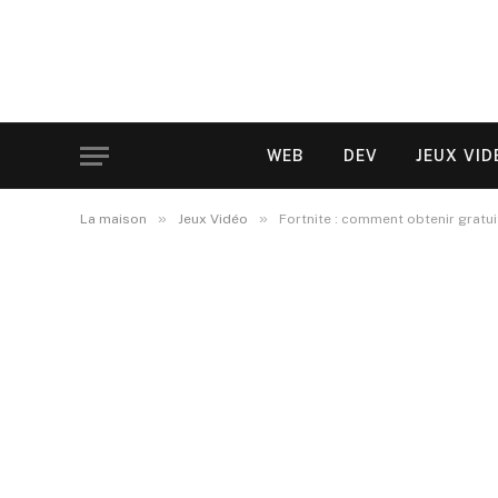
WEB
DEV
JEUX VID
»
»
La maison
Jeux Vidéo
Fortnite : comment obtenir gratui