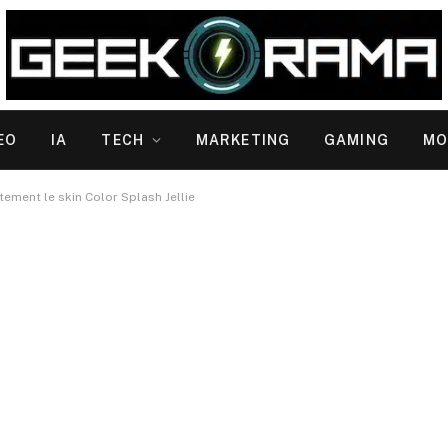
EO
IA
TECH
MARKETING
GAMING
MO
tement le skin Color Splash Jellie