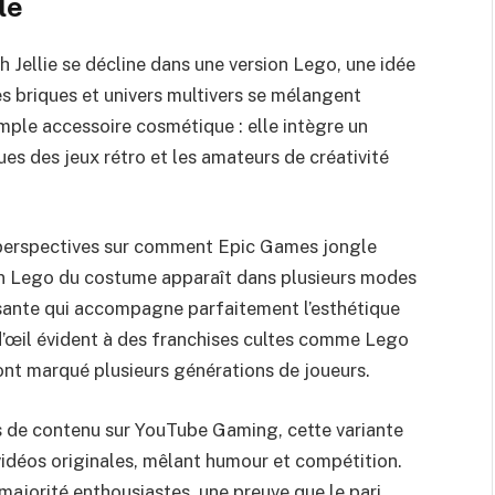
le
h Jellie se décline dans une version Lego, une idée
es briques et univers multivers se mélangent
imple accessoire cosmétique : elle intègre un
ues des jeux rétro et les amateurs de créativité
 perspectives sur comment Epic Games jongle
n Lego du costume apparaît dans plusieurs modes
sante qui accompagne parfaitement l’esthétique
n d’œil évident à des franchises cultes comme Lego
ont marqué plusieurs générations de joueurs.
rs de contenu sur YouTube Gaming, cette variante
 vidéos originales, mêlant humour et compétition.
ajorité enthousiastes, une preuve que le pari