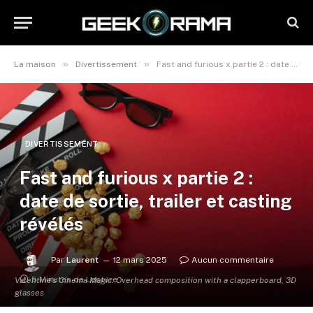
»
»
La maison
Divertissement
Fast and furious x partie 2 : date de sortie, trailer et casting révélés
DIVERTISSEMENT
Fast and furious x partie 2 :
date de sortie, trailer et casting
révélés
Par
Laurent
12 mars 2025
Aucun commentaire
5 Minutes de Lecture
Valentine's Cinema Magic: Overhead composition with a clapperboard, 3D
glasses