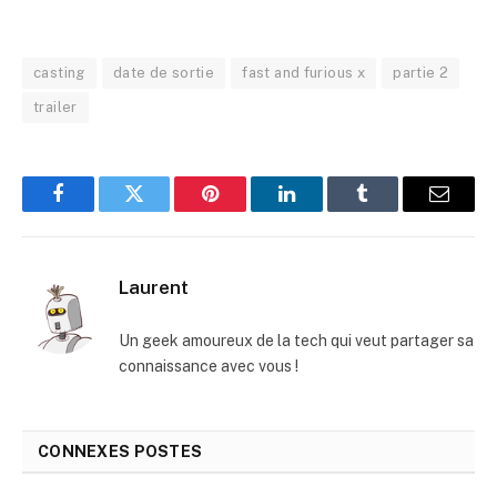
casting
date de sortie
fast and furious x
partie 2
trailer
Facebook
Twitter
Pinterest
LinkedIn
Tumblr
E-
mail
Laurent
Un geek amoureux de la tech qui veut partager sa
connaissance avec vous !
CONNEXES
POSTES