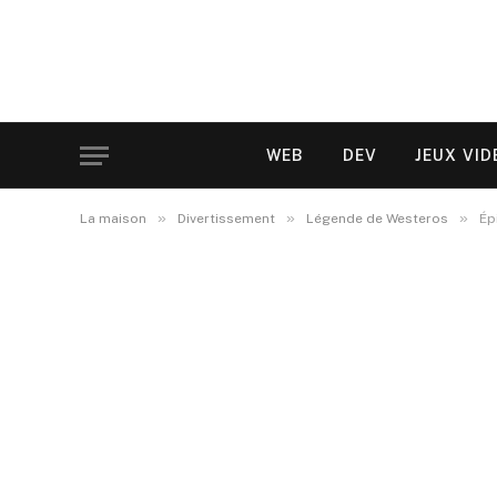
WEB
DEV
JEUX VID
»
»
»
La maison
Divertissement
Légende de Westeros
Ép