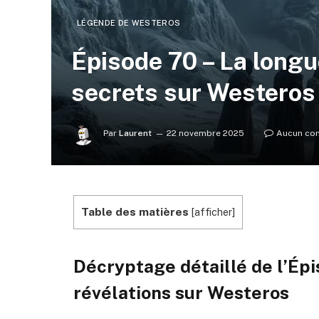
LÉGENDE DE WESTEROS
Épisode 70 – La longue
secrets sur Westeros
Par
Laurent
22 novembre 2025
Aucun co
Table des matières
[
afficher
]
Décryptage détaillé de l’Épi
révélations sur Westeros