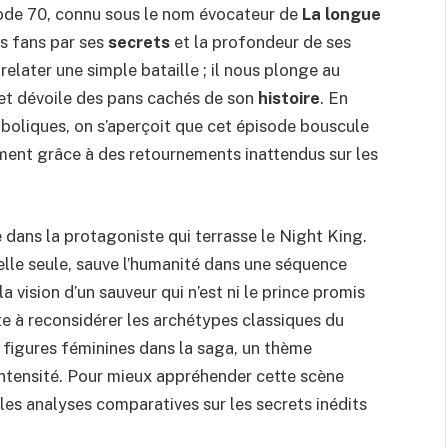
isode 70, connu sous le nom évocateur de
La longue
es fans par ses
secrets
et la profondeur de ses
relater une simple bataille ; il nous plonge au
et dévoile des pans cachés de son
histoire
. En
mboliques, on s’aperçoit que cet épisode bouscule
ent grâce à des retournements inattendus sur les
 dans la protagoniste qui terrasse le Night King.
elle seule, sauve l’humanité dans une séquence
a vision d’un sauveur qui n’est ni le prince promis
ite à reconsidérer les archétypes classiques du
 figures féminines dans la saga, un thème
 intensité. Pour mieux appréhender cette scène
 les analyses comparatives sur
les secrets inédits