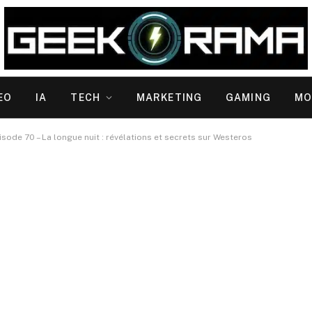
EO
IA
TECH
MARKETING
GAMING
MO
isode 70 – La longue nuit : révélations et secrets sur Westeros