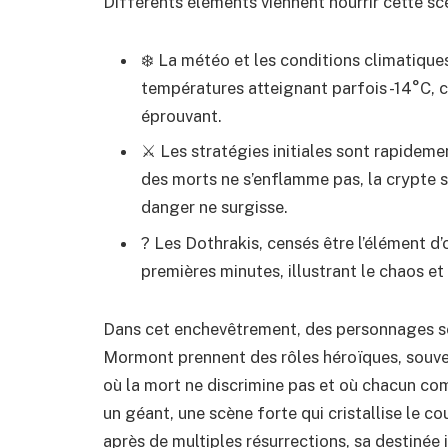
Différents éléments viennent nourrir cette sc
❄️ La météo et les conditions climatique
températures atteignant parfois -14°C, c
éprouvant.
⚔️ Les stratégies initiales sont rapideme
des morts ne s’enflamme pas, la crypte s
danger ne surgisse.
? Les Dothrakis, censés être l’élément d’
premières minutes, illustrant le chaos et 
Dans cet enchevêtrement, des personnages se
Mormont prennent des rôles héroïques, souve
où la mort ne discrimine pas et où chacun co
un géant, une scène forte qui cristallise le c
après de multiples résurrections, sa destinée i