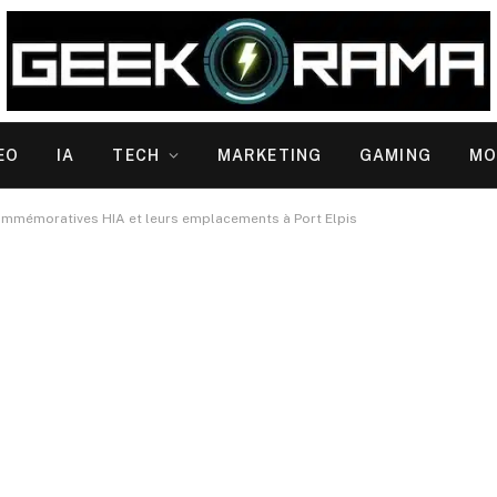
EO
IA
TECH
MARKETING
GAMING
MO
ommémoratives HIA et leurs emplacements à Port Elpis