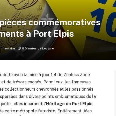
s pièces commémoratives
ments à Port Elpis
mmentaire
8 Minutes de Lecture
roduite avec la mise à jour 1.4 de Zenless Zone
s et de trésors cachés. Parmi eux, les fameuses
s collectionneurs chevronnés et les passionnés
dispersées dans divers points emblématiques de la
quête : elles incarnent
l’Héritage de Port Elpis
,
 de cette métropole futuriste. Entièrement liées