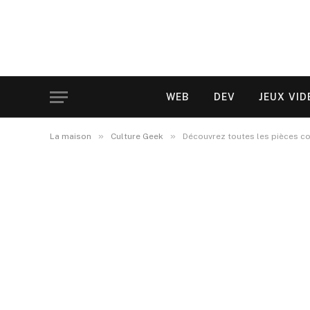
WEB
DEV
JEUX VID
»
»
La maison
Culture Geek
Découvrez toutes les pièces c