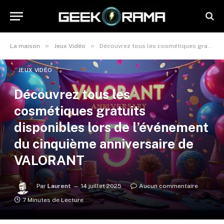
»
»
La maison
Jeux Vidéo
Découvrez tous les cosmétiques gratuits disponibles lors de l’événement du cinquième anniversaire de VALORANT
JEUX VIDÉO
Découvrez tous les
cosmétiques gratuits
disponibles lors de l’événement
du cinquième anniversaire de
VALORANT
Par
Laurent
14 juillet 2025
Aucun commentaire
7 Minutes de Lecture