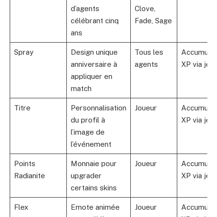
d’agents
Clove,
célébrant cinq
Fade, Sage
ans
Spray
Design unique
Tous les
Accumule
anniversaire à
agents
XP via jeu
appliquer en
match
Titre
Personnalisation
Joueur
Accumule
du profil à
XP via jeu
l’image de
l’événement
Points
Monnaie pour
Joueur
Accumule
Radianite
upgrader
XP via jeu
certains skins
Flex
Emote animée
Joueur
Accumule