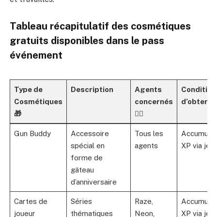
Tableau récapitulatif des cosmétiques
gratuits disponibles dans le pass
événement
Type de
Description
Agents
Condition
Cosmétiques
concernés
d’obtenti
🎁
🦸‍♂️
Gun Buddy
Accessoire
Tous les
Accumule
spécial en
agents
XP via jeu
forme de
gâteau
d’anniversaire
Cartes de
Séries
Raze,
Accumule
joueur
thématiques
Neon,
XP via jeu