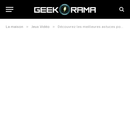
»
»
La maison
Jeux Vidéo
Découvrez les meilleures astuces pour le Community Day de Vanillite dans Pokémon GO et comment dénicher un Pokémon avec 100% IV