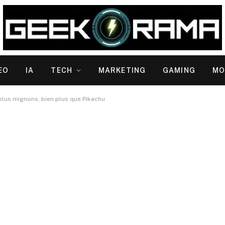
EO
IA
TECH
MARKETING
GAMING
MO
plus mignons, bien plus que Pikachu