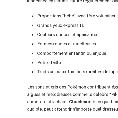
innocence enfantine, figure régulièrement da
Proportions “bébé” avec tête volumineu
Grands yeux expressifs
Couleurs douces et apaisantes
Formes rondes et moelleuses
Comportement enfantin ou enjoué
Petite taille
Traits animaux familiers (oreilles de lap
Les sons et cris des Pokémon contribuent éga
aiguës et mélodieuses comme le célèbre “Pika
caractère attachant.
Chuchmur
, bien que tim
audible, peut attendrir n’importe quel dresseu