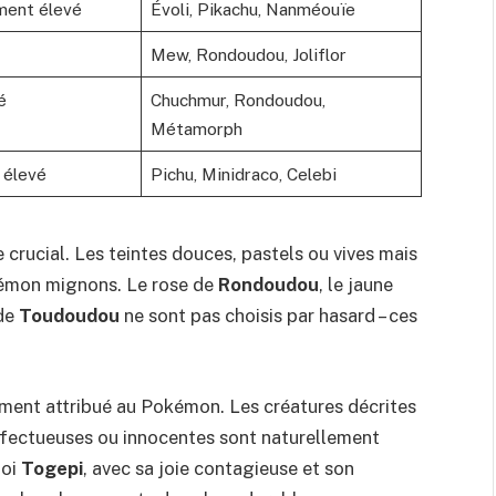
ent élevé
Évoli, Pikachu, Nanméouïe
Mew, Rondoudou, Joliflor
é
Chuchmur, Rondoudou,
Métamorph
 élevé
Pichu, Minidraco, Celebi
 crucial. Les teintes douces, pastels ou vives mais
okémon mignons. Le rose de
Rondoudou
, le jaune
 de
Toudoudou
ne sont pas choisis par hasard – ces
ment attribué au Pokémon. Les créatures décrites
fectueuses ou innocentes sont naturellement
uoi
Togepi
, avec sa joie contagieuse et son