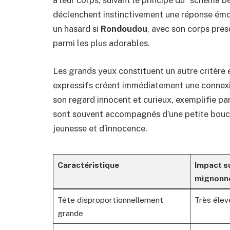
à leur corps, suivant le principe du “schéma b
déclenchent instinctivement une réponse émot
un hasard si
Rondoudou
, avec son corps pre
parmi les plus adorables.
Les grands yeux constituent un autre critère 
expressifs créent immédiatement une connexio
son regard innocent et curieux, exemplifie pa
sont souvent accompagnés d’une petite bouch
jeunesse et d’innocence.
Caractéristique
Impact su
mignonne
Tête disproportionnellement
Très élev
grande