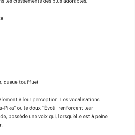
ns les classements des plus adorables.
se
in, queue touffue)
lement à leur perception. Les vocalisations
-Pika” ou le doux “Évoli” renforcent leur
ide, possède une voix qui, lorsqu’elle est à peine
r.