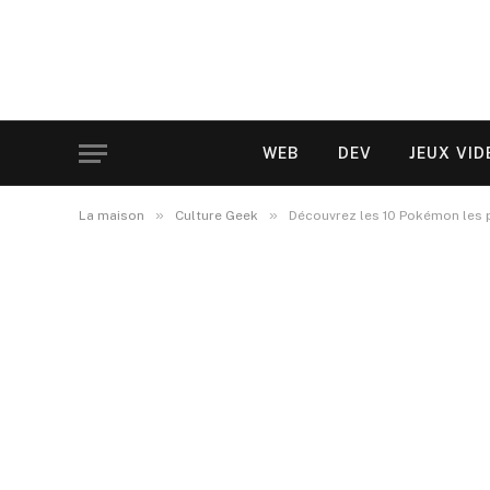
WEB
DEV
JEUX VID
»
»
La maison
Culture Geek
Découvrez les 10 Pokémon les 