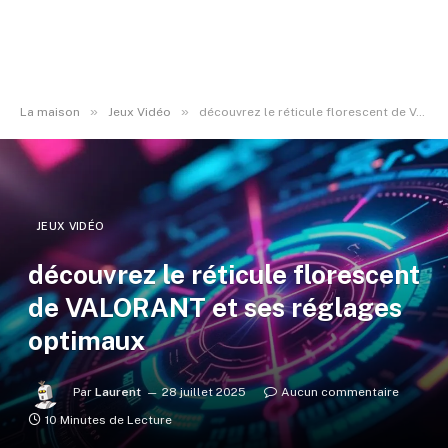
»
»
La maison
Jeux Vidéo
découvrez le réticule florescent de VALORANT et ses réglages optimaux
JEUX VIDÉO
découvrez le réticule florescent
de VALORANT et ses réglages
optimaux
Par
Laurent
28 juillet 2025
Aucun commentaire
10 Minutes de Lecture