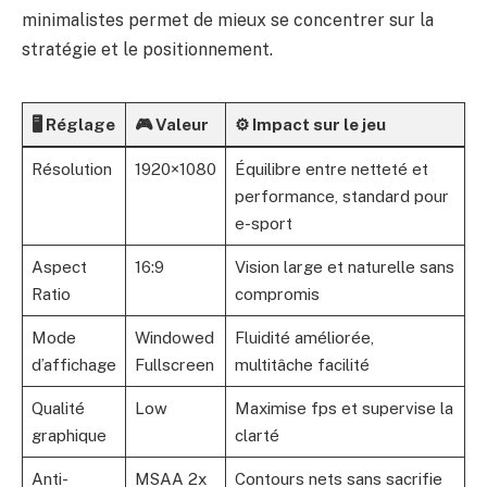
minimalistes permet de mieux se concentrer sur la
stratégie et le positionnement.
🖥️ Réglage
🎮 Valeur
⚙️ Impact sur le jeu
Résolution
1920×1080
Équilibre entre netteté et
performance, standard pour
e-sport
Aspect
16:9
Vision large et naturelle sans
Ratio
compromis
Mode
Windowed
Fluidité améliorée,
d’affichage
Fullscreen
multitâche facilité
Qualité
Low
Maximise fps et supervise la
graphique
clarté
Anti-
MSAA 2x
Contours nets sans sacrifie