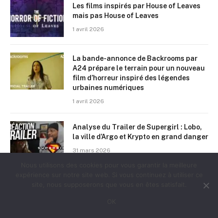
Les films inspirés par House of Leaves
mais pas House of Leaves
1 avril 2026
La bande-annonce de Backrooms par
A24 prépare le terrain pour un nouveau
film d’horreur inspiré des légendes
urbaines numériques
1 avril 2026
Analyse du Trailer de Supergirl : Lobo,
la ville d’Argo et Krypto en grand danger
31 mars 2026
Nous utilisons des cookies pour vous garantir la meilleure
expérience sur notre site web. Si vous continuez à utiliser ce
Le nouveau trailer de Masters of the
site, nous supposerons que vous en êtes satisfait.
Universe dévoile encore plus de jouets
iconiques de votre enfance
OK
31 mars 2026