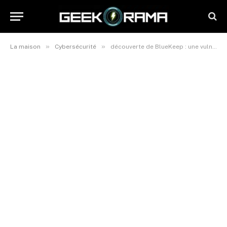
»
»
La maison
Cybersécurité
découverte de BlueKeep : une vulnérabilité critique de Windows