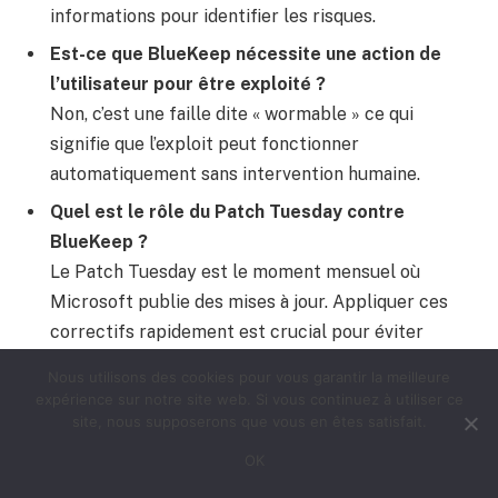
informations pour identifier les risques.
Est-ce que BlueKeep nécessite une action de
l’utilisateur pour être exploité ?
Non, c’est une faille dite « wormable » ce qui
signifie que l’exploit peut fonctionner
automatiquement sans intervention humaine.
Quel est le rôle du Patch Tuesday contre
BlueKeep ?
Le Patch Tuesday est le moment mensuel où
Microsoft publie des mises à jour. Appliquer ces
correctifs rapidement est crucial pour éviter
l’exploitation de cette faille.
Nous utilisons des cookies pour vous garantir la meilleure
Les solutions Symantec et Kaspersky peuvent-
expérience sur notre site web. Si vous continuez à utiliser ce
site, nous supposerons que vous en êtes satisfait.
elles protéger contre BlueKeep ?
Oui, elles offrent des détections avancées et des
OK
réponses adaptées face aux tentatives