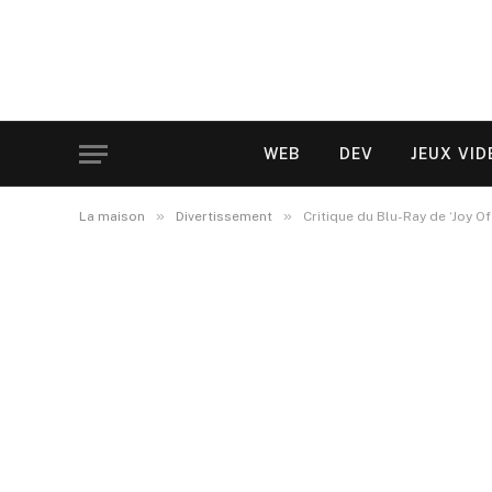
WEB
DEV
JEUX VID
»
»
La maison
Divertissement
Critique du Blu-Ray de ‘Joy 