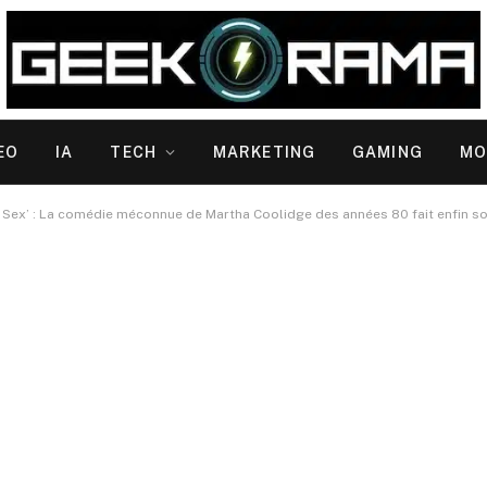
EO
IA
TECH
MARKETING
GAMING
MO
Of Sex’ : La comédie méconnue de Martha Coolidge des années 80 fait enfin s