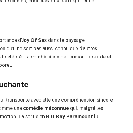
 de cinéma, enrichissant ainsi l’expérience
ortance d’
Joy Of Sex
dans le paysage
n qu’il ne soit pas aussi connu que d’autres
 et célébré. La combinaison de l’humour absurde et
porel.
ouchante
ui transporte avec elle une compréhension sincère
e comme une
comédie méconnue
qui, malgré les
’émotion. La sortie en
Blu-Ray Paramount
lui