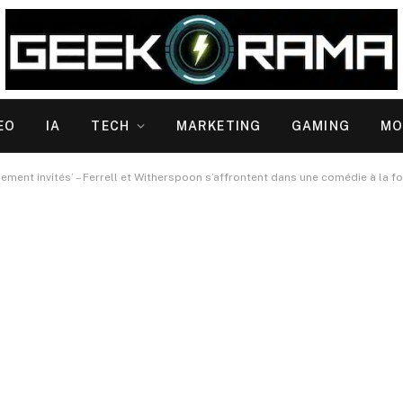
EO
IA
TECH
MARKETING
GAMING
MO
lement invités’ – Ferrell et Witherspoon s’affrontent dans une comédie à la fo