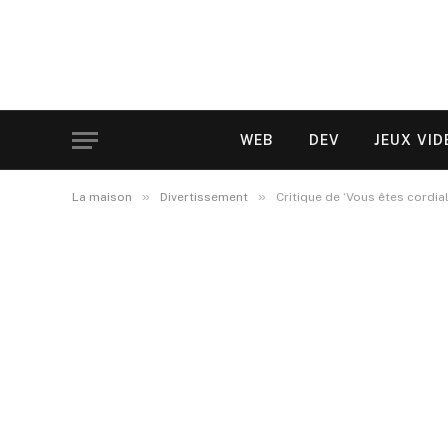
WEB
DEV
JEUX VID
»
»
La maison
Divertissement
Critique de ‘Vous êtes cordia