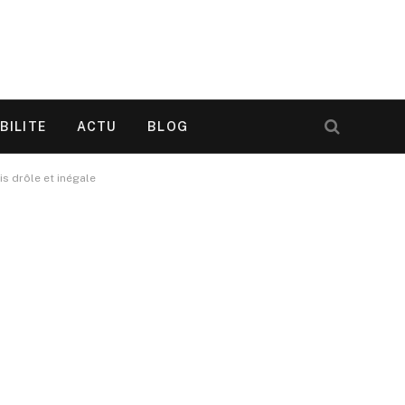
BILITE
ACTU
BLOG
is drôle et inégale