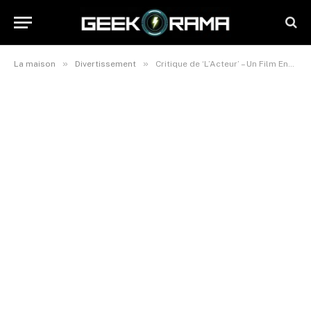
»
»
La maison
Divertissement
Critique de ‘L’Acteur’ – Un Film Enchanteur Sur Les Souvenirs Perdus, Mais Émaillé d’Incohérences