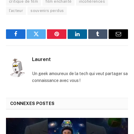
critique de film
film enchanté
incohérences
l'acteur
souvenirs perdus
Facebook
Twitter
Pinterest
LinkedIn
Tumblr
E-
mail
Laurent
Un geek amoureux de la tech qui veut partager sa
connaissance avec vous !
CONNEXES
POSTES