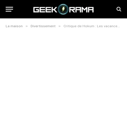
»
»
La maison
Divertissement
Critique de Hokum : Les vacances irlandaises d’Adam Scott, un conte de fées sombre et captivant