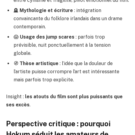
entre cynisme et fragilité, pivot émotionnel du film.
🪦
Mythologie et écriture
: intégration
convaincante du folklore irlandais dans un drame
contemporain.
😱
Usage des jump scares
: parfois trop
prévisible, nuit ponctuellement à la tension
globale.
🧭
Thèse artistique
: l’idée que la douleur de
l’artiste puisse corrompre l’art est intéressante
mais parfois trop explicite.
Insight :
les atouts du film sont plus puissants que
ses excès
.
Perspective critique : pourquoi
Hokum séduit les amateurs de