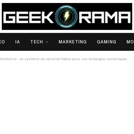
EO
IA
TECH
MARKETING
GAMING
MO
 Kerberos : un système de sécurité fiable pour vos échanges numériques