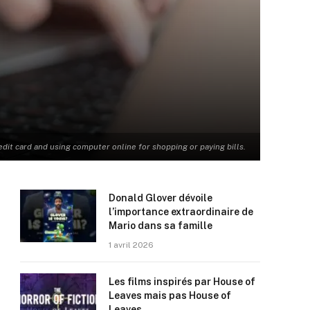
dit card and using computer online for shopping or paying bills.
Donald Glover dévoile
l’importance extraordinaire de
Mario dans sa famille
1 avril 2026
Les films inspirés par House of
Leaves mais pas House of
Leaves