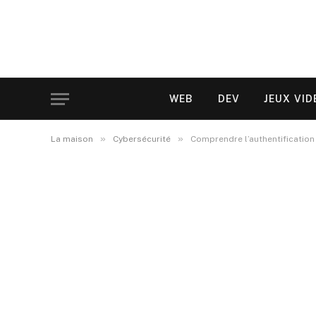
WEB
DEV
JEUX VID
»
»
La maison
Cybersécurité
Comprendre l’authentification