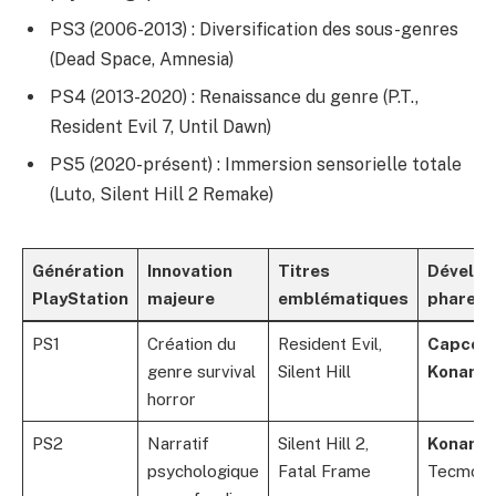
PS3 (2006-2013) : Diversification des sous-genres
(Dead Space, Amnesia)
PS4 (2013-2020) : Renaissance du genre (P.T.,
Resident Evil 7, Until Dawn)
PS5 (2020-présent) : Immersion sensorielle totale
(Luto, Silent Hill 2 Remake)
Génération
Innovation
Titres
Dévelop
PlayStation
majeure
emblématiques
phares
PS1
Création du
Resident Evil,
Capcom
genre survival
Silent Hill
Konami
horror
PS2
Narratif
Silent Hill 2,
Konami
,
psychologique
Fatal Frame
Tecmo