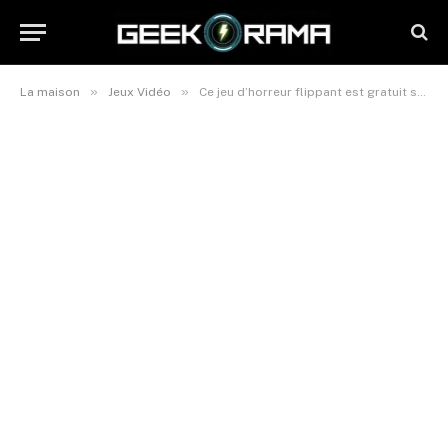
»
»
La maison
Jeux Vidéo
Ce jeu d’horreur flippant est gratuit sur ps4 et ps5 pendant une durée limitée