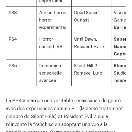
approfondi
PS3
Action-horror,
Dead Space,
Visceral
horror
Outlast
Games,
expérimental
Barrels
PS4
Horror
Until Dawn,
Superma
narratif, VR
Resident Evil 7
Games
,
Capcom
PS5
Immersion
Silent Hill 2
Bloober
sensorielle
Remake, Luto
Studio
avancée
indépen
La PS4 a marqué une véritable renaissance du genre
avec des expériences comme P.T. (la démo tristement
célèbre de Silent Hills) et Resident Evil 7, qui a
réinventé la franchise en adoptant une vue à la