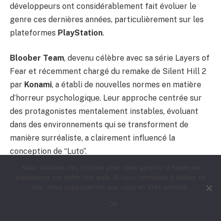
développeurs ont considérablement fait évoluer le
genre ces dernières années, particulièrement sur les
plateformes
PlayStation
.
Bloober Team
, devenu célèbre avec sa série Layers of
Fear et récemment chargé du remake de Silent Hill 2
par
Konami
, a établi de nouvelles normes en matière
d’horreur psychologique. Leur approche centrée sur
des protagonistes mentalement instables, évoluant
dans des environnements qui se transforment de
manière surréaliste, a clairement influencé la
conception de “Luto”.
Nous utilisons des cookies pour vous garantir la meilleure
De son côté,
Frogwares
avec The Sinking City et ses
expérience sur notre site web. Si vous continuez à utiliser ce
site, nous supposerons que vous en êtes satisfait.
jeux Sherlock Holmes plus récents, a développé une
expertise dans la création d’enquêtes psychologiques
OK
où la santé mentale du protagoniste joue un rôle