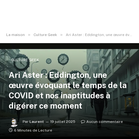
»
»
La maison
Culture Geek
Ari Aster : Eddington, une œuvre évoquant le temps de la COVID et nos inaptitudes à digérer ce moment
CULTURE GEEK
Ari Aster : Eddington, une
œuvre évoquant le temps de la
COVID et nos inaptitudes à
digérer ce moment
Par
Laurent
19 juillet 2025
Aucun commentaire
6 Minutes de Lecture