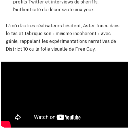
profils Twitter et interviews de sheriffs,
l’authenticité du décor saute aux yeux.
Là où d’autres réalisateurs hésitent, Aster fonce dans
le tas et fabrique son « miasme incohérent » avec
génie, rappelant les expérimentations narratives de
District 10
ou la folie visuelle de
Free Guy
.