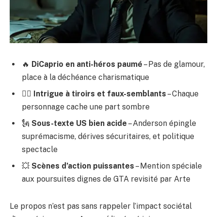
🔥
DiCaprio en anti-héros paumé
– Pas de glamour,
place à la déchéance charismatique
🕵️‍♂️
Intrigue à tiroirs et faux-semblants
– Chaque
personnage cache une part sombre
🗽
Sous-texte US bien acide
– Anderson épingle
suprémacisme, dérives sécuritaires, et politique
spectacle
💥
Scènes d’action puissantes
– Mention spéciale
aux poursuites dignes de GTA revisité par Arte
Le propos n’est pas sans rappeler l’impact sociétal