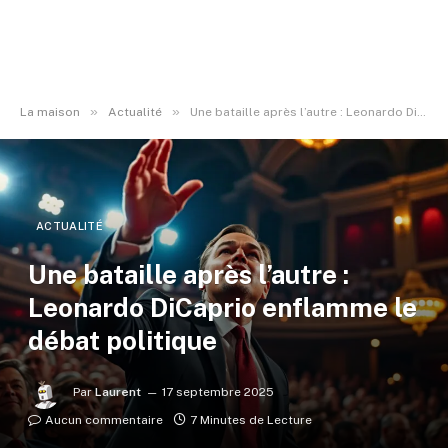
»
»
La maison
Actualité
Une bataille après l’autre : Leonardo DiCaprio enflamme le débat politique
ACTUALITÉ
Une bataille après l’autre :
Leonardo DiCaprio enflamme le
débat politique
Par
Laurent
17 septembre 2025
Aucun commentaire
7 Minutes de Lecture