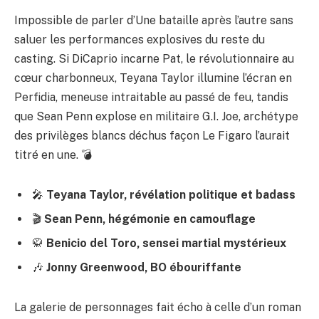
Impossible de parler d’Une bataille après l’autre sans
saluer les performances explosives du reste du
casting. Si DiCaprio incarne Pat, le révolutionnaire au
cœur charbonneux, Teyana Taylor illumine l’écran en
Perfidia, meneuse intraitable au passé de feu, tandis
que Sean Penn explose en militaire G.I. Joe, archétype
des privilèges blancs déchus façon Le Figaro l’aurait
titré en une. 💣
🎤
Teyana Taylor, révélation politique et badass
🎬
Sean Penn, hégémonie en camouflage
🥋
Benicio del Toro, sensei martial mystérieux
🎶
Jonny Greenwood, BO ébouriffante
La galerie de personnages fait écho à celle d’un
roman