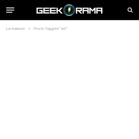
»
La maison
Posts Tagged "wii"