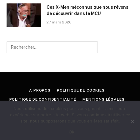
Ces X-Men méconnus que nous rêvons
de découvrir dans le MCU
27 mars 2026
A PROPOS
POLITIQUE DE COOKIES
POLITIQUE DE CONFIDENTIALITÉ
MENTIONS LÉGALES
Nous utilisons des cookies pour vous garantir la meilleure
CONTACT
expérience sur notre site web. Si vous continuez à utiliser ce
site, nous supposerons que vous en êtes satisfait.
© 2026 GEEKORAMA
OK