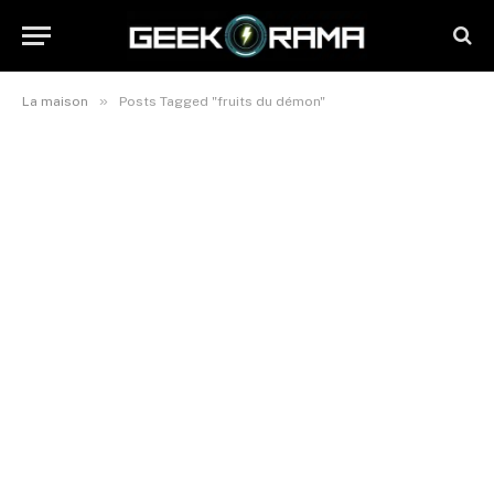
»
La maison
Posts Tagged "fruits du démon"