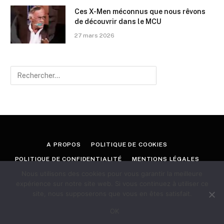
Ces X-Men méconnus que nous rêvons
de découvrir dans le MCU
27 mars 2026
A PROPOS
POLITIQUE DE COOKIES
POLITIQUE DE CONFIDENTIALITÉ
MENTIONS LÉGALES
Nous utilisons des cookies pour vous garantir la meilleure
CONTACT
expérience sur notre site web. Si vous continuez à utiliser ce
site, nous supposerons que vous en êtes satisfait.
© 2026 GEEKORAMA
OK